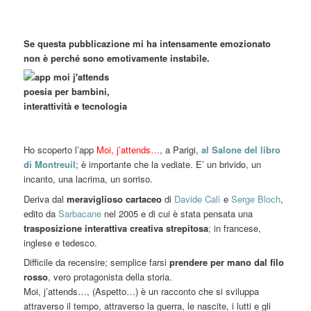
Se questa pubblicazione mi ha intensamente emozionato
non è perché sono emotivamente instabile.
Ho scoperto l’app
Moi, j’attends…
, a Parigi,
al Salone del libro
di Montreuil
; è importante che la vediate. E’ un brivido, un
incanto, una lacrima, un sorriso.
Deriva dal
meraviglioso cartaceo
di
Davide Calì
e
Serge Bloch
,
edito da
Sarbacane
nel 2005 e di cui è stata pensata una
trasposizione interattiva creativa strepitosa
; in francese,
inglese e tedesco.
Difficile da recensire; semplice farsi
prendere per mano dal filo
rosso
, vero protagonista della storia.
Moi, j’attends…, (Aspetto…) è un racconto che si sviluppa
attraverso il tempo, attraverso la guerra, le nascite, i lutti e gli