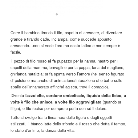
Corre il bambino tirando il filo, aspetta di crescere, di diventare
grande e tirando cade, inciampa, come succede appunto
crescendo…non si vede l’ora ma costa fatica e non sempre è
facile.
Il pezzo di filo rosso
si fa
pupazzo per la nanna, nastro per i
capelli della mamma, bavaglino per la pappa, lana del maglione,
ghirlanda natalizia; si fa spinta verso l’amore (nel senso figurato
di pulsione ma anche di animazione/interazione che batte sulle
spalle dell’innamorato affinché agisca, trovi il coraggio).
Diventa
fazzoletto, cordone ombelicale, liquido della flebo, a
volte è filo che unisce, a volte filo aggrovigliato
(quando si
litiga), o filo reciso per sempre e porta con sé il dolore.
Tutto si svolge tra la linea nera delle figure e degli oggetti
stilizzati, il bianco latte dello sfondo e il rosso che detta il tempo,
lo stato d’animo, la danza della vita.