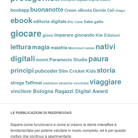
buonanotte
bookapp
Cream eBooks
Davide Calì
drago
ebook
editoria digitale
fiabe
gatto
Eric Carle
giocare
imparare giocando
gioco
Kite Edizioni
nativi
lettura
magia
malattia
Montreuil
natale
digitali
paura
nonni
Paramecio Studio
storia
prìncipi
pubcoder
Slim Cricket Kids
viaggiare
strega
Taffimai
tradizioni ebraiche
vecchiaia
vincitore Bologna Ragazzi Digital Award
LE PUBBLICAZIONI DI PADDYBOOKS
Sapere come funzionano e come si creano le storie interattive è
fondamentale per poterle valutare in modo completo, ed è per questo
motivo che continuo a sperimentarle.