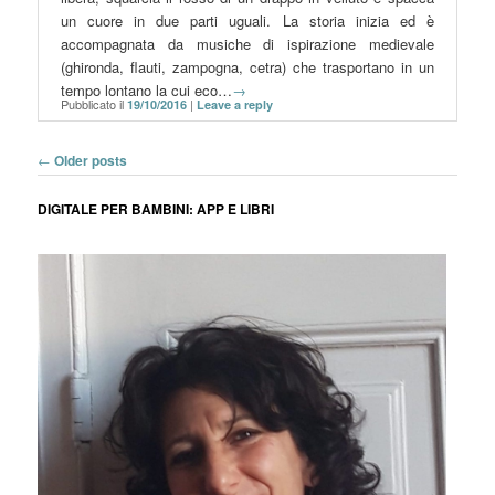
un cuore in due parti uguali. La storia inizia ed è
accompagnata da musiche di ispirazione medievale
(ghironda, flauti, zampogna, cetra) che trasportano in un
tempo lontano la cui eco…
→
Pubblicato il
|
19/10/2016
Leave a reply
Post navigation
←
Older posts
DIGITALE PER BAMBINI: APP E LIBRI