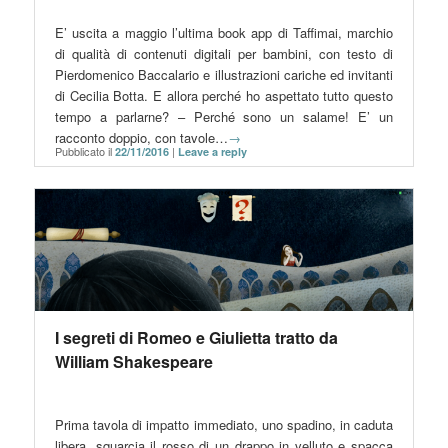
E’ uscita a maggio l’ultima book app di Taffimai, marchio
di qualità di contenuti digitali per bambini, con testo di
Pierdomenico Baccalario e illustrazioni cariche ed invitanti
di Cecilia Botta. E allora perché ho aspettato tutto questo
tempo a parlarne? – Perché sono un salame! E’ un
racconto doppio, con tavole…
→
Pubblicato il
|
22/11/2016
Leave a reply
I segreti di Romeo e Giulietta tratto da
William Shakespeare
Prima tavola di impatto immediato, uno spadino, in caduta
libera, squarcia il rosso di un drappo in velluto e spacca