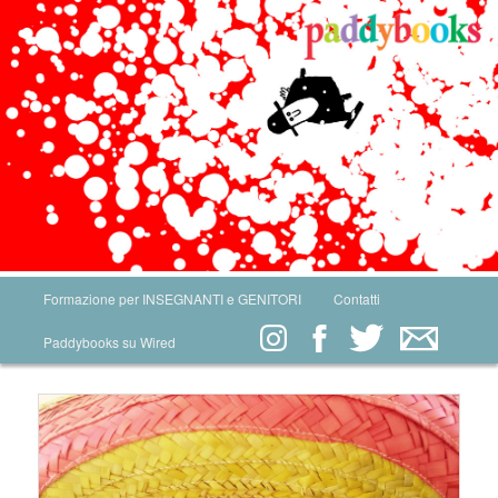
Main menu
Formazione per INSEGNANTI e GENITORI
Contatti
Skip to primary content
Skip to secondary content
Paddybooks su Wired