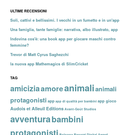
ULTIME RECENSIONI
Soli, cattivi e bellissimi. I vecchi in un fumetto e in un'app
Una famiglia, tante famiglie: narrativa, albo illustrato, app
Indovina cos'è: una book app per giocare maschi contro
femmine?
Trevor di Matt Cyrus Saghezchi
la nuova app Mathemagics di SlimCricket
TAG
animali
amicizia
amore
animali
protagonisti
app
app gioco
app di qualità per bambini
Audois et Alleuil Editions
Avant-Goût Studios
avventura
bambini
protagonisti
Bologna Ragazzi Digital Award