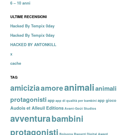
6 – 10 anni
ULTIME RECENSIONI
Hacked By Tempix 0day
Hacked By Tempix 0day
HACKED BY ANTONKILL
x
cache
TAG
animali
amicizia
amore
animali
protagonisti
app
app gioco
app di qualità per bambini
Audois et Alleuil Editions
Avant-Goût Studios
avventura
bambini
protagonisti
Bologna Ragazzi Digital Award