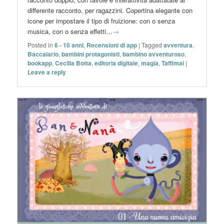
differente racconto, per ragazzini. Copertina elegante con
icone per impostare il tipo di fruizione: con o senza
musica, con o senza effetti…
→
Posted in
6 - 10 anni
,
Recensioni di app
|
Tagged
avventura
,
Baccalario
,
bambini protagonisti
,
bambino avventuroso
,
bookapp
,
Cecilia Botta
,
editoria digitale
,
magia
,
Taffimai
|
Leave a reply