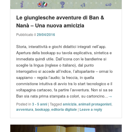
Le giunglesche avventure di Ban &
Nanà – Una nuova amicizia
Pubblicato il
29/04/2016
Storia, interattività e giochi didattici integrati nell’app.
Apertura della bookapp su tavola esplicativa, sintetica e
immediata quindi utile. Dall’icona con le bandierine si
sceglie la lingua (inglese o italiano), dal punto
interrogativo si accede all’indice, l’altoparlante – ormai lo
sappiamo – regola l’audio; la freccia, in quella
commistione intuitiva di avvio tra lo start tecnologico e il
voltapagina cartaceo, fa partire l’avventura. Non si sa se
Ban sia nata prima stampata a colori, su cartoncino…
→
Posted in
3 - 5 anni
|
Tagged
amicizia
,
animali protagonisti
,
avventura
,
bookapp
,
editoria digitale
|
Leave a reply