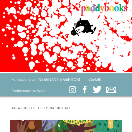
Main menu
Formazione per INSEGNANTI e GENITORI
Contatti
Skip to primary content
Skip to secondary content
Paddybooks su Wired
TAG ARCHIVES:
EDITORIA DIGITALE