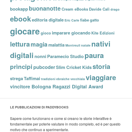
buonanotte
bookapp
Cream eBooks
Davide Calì
drago
ebook
editoria digitale
fiabe
gatto
Eric Carle
giocare
imparare giocando
gioco
Kite Edizioni
nativi
lettura
magia
malattia
Montreuil
natale
digitali
paura
nonni
Paramecio Studio
storia
prìncipi
pubcoder
Slim Cricket Kids
viaggiare
strega
Taffimai
tradizioni ebraiche
vecchiaia
vincitore Bologna Ragazzi Digital Award
LE PUBBLICAZIONI DI PADDYBOOKS
Sapere come funzionano e come si creano le storie interattive è
fondamentale per poterle valutare in modo completo, ed è per questo
motivo che continuo a sperimentarle.