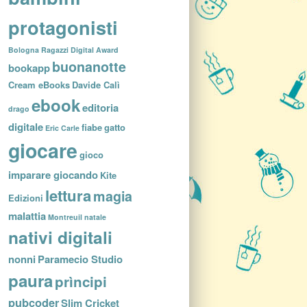
protagonisti
Bologna Ragazzi Digital Award
buonanotte
bookapp
Cream eBooks
Davide Calì
ebook
editoria
drago
digitale
fiabe
gatto
Eric Carle
giocare
gioco
imparare giocando
Kite
lettura
magia
Edizioni
malattia
Montreuil
natale
nativi digitali
nonni
Paramecio Studio
paura
prìncipi
pubcoder
Slim Cricket