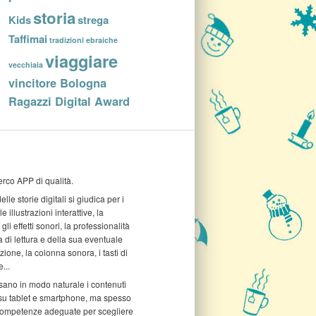
storia
Kids
strega
Taffimai
tradizioni ebraiche
viaggiare
vecchiaia
vincitore Bologna
Ragazzi Digital Award
rco APP di qualità.
elle storie digitali si giudica per i
e illustrazioni interattive, la
gli effetti sonori, la professionalità
a di lettura e della sua eventuale
ione, la colonna sonora, i tasti di
...
sano in modo naturale i contenuti
 su tablet e smartphone, ma spesso
ompetenze adeguate per scegliere