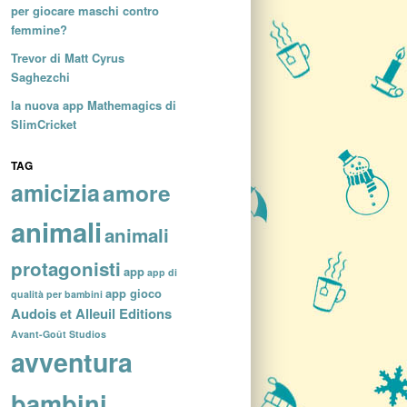
per giocare maschi contro
femmine?
Trevor di Matt Cyrus
Saghezchi
la nuova app Mathemagics di
SlimCricket
TAG
amicizia
amore
animali
animali
protagonisti
app
app di
app gioco
qualità per bambini
Audois et Alleuil Editions
Avant-Goût Studios
avventura
bambini