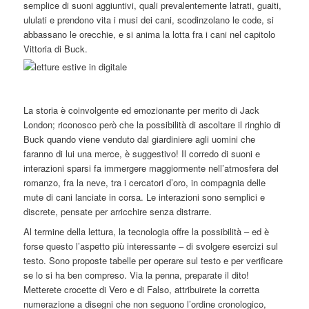
semplice di suoni aggiuntivi, quali prevalentemente latrati, guaiti,
ululati e prendono vita i musi dei cani, scodinzolano le code, si
abbassano le orecchie, e si anima la lotta fra i cani nel capitolo
Vittoria di Buck.
La storia è coinvolgente ed emozionante per merito di Jack
London; riconosco però che la possibilità di ascoltare il ringhio di
Buck quando viene venduto dal giardiniere agli uomini che
faranno di lui una merce, è suggestivo! Il corredo di suoni e
interazioni sparsi fa immergere maggiormente nell’atmosfera del
romanzo, fra la neve, tra i cercatori d’oro, in compagnia delle
mute di cani lanciate in corsa. Le interazioni sono semplici e
discrete, pensate per arricchire senza distrarre.
Al termine della lettura, la tecnologia offre la possibilità – ed è
forse questo l’aspetto più interessante – di svolgere esercizi sul
testo. Sono proposte tabelle per operare sul testo e per verificare
se lo si ha ben compreso. Via la penna, preparate il dito!
Metterete crocette di Vero e di Falso, attribuirete la corretta
numerazione a disegni che non seguono l’ordine cronologico,