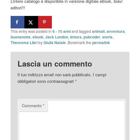
L’intero catalogo è disponibile in versione digitale eBook, bravi
editori!!!
This entry was posted in
6 - 10 anni
and tagged
animali
,
avventura
,
buonanotte
,
ebook
,
Jack London
,
lettura
,
pubcoder
,
storia
,
Theorema Libri
by
Giulia Natale
.Bookmark the
permalink
Lascia un commento
Il tuo indirizzo email non sarà pubblicato.
I campi
obbligatori sono contrassegnati
*
Commento
*