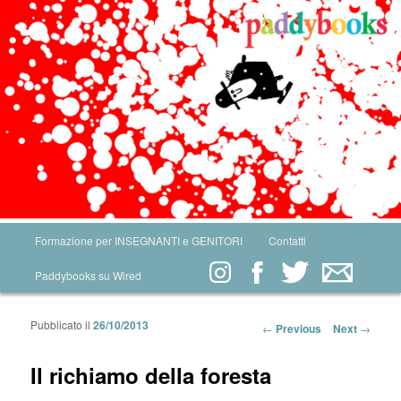
Main menu
Formazione per INSEGNANTI e GENITORI
Contatti
Skip to primary content
Skip to secondary content
Paddybooks su Wired
Pubblicato il
26/10/2013
Post navigation
←
Previous
Next
→
Il richiamo della foresta