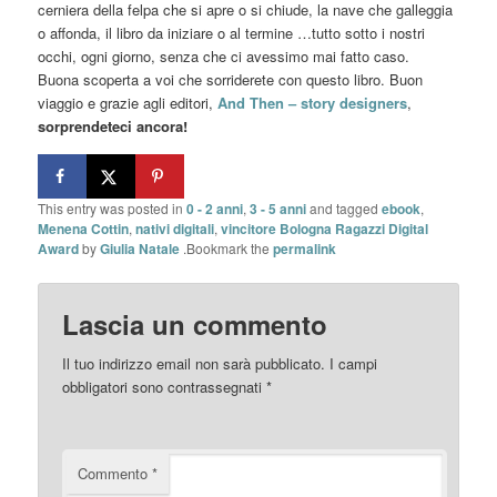
cerniera della felpa che si apre o si chiude, la nave che galleggia
o affonda, il libro da iniziare o al termine …tutto sotto i nostri
occhi, ogni giorno, senza che ci avessimo mai fatto caso.
Buona scoperta a voi che sorriderete con questo libro. Buon
viaggio e grazie agli editori,
And Then – story designers
,
sorprendeteci ancora!
This entry was posted in
0 - 2 anni
,
3 - 5 anni
and tagged
ebook
,
Menena Cottin
,
nativi digitali
,
vincitore Bologna Ragazzi Digital
Award
by
Giulia Natale
.Bookmark the
permalink
Lascia un commento
Il tuo indirizzo email non sarà pubblicato.
I campi
obbligatori sono contrassegnati
*
Commento
*