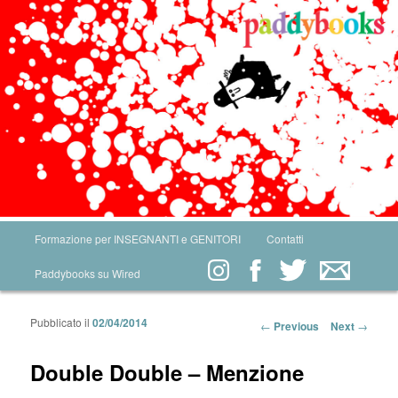
Main menu
Formazione per INSEGNANTI e GENITORI
Contatti
Skip to primary content
Skip to secondary content
Paddybooks su Wired
Pubblicato il
02/04/2014
Post navigation
←
Previous
Next
→
Double Double – Menzione