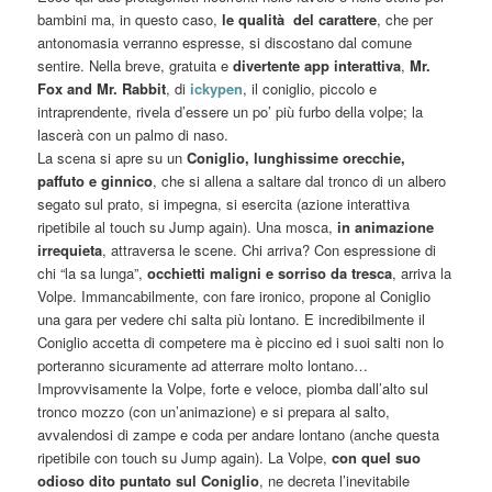
bambini ma, in questo caso,
le qualità del carattere
, che per
antonomasia verranno espresse, si discostano dal comune
sentire. Nella breve, gratuita e
divertente app interattiva
,
Mr.
Fox and Mr. Rabbit
, di
ickypen
, il coniglio, piccolo e
intraprendente, rivela d’essere un po’ più furbo della volpe; la
lascerà con un palmo di naso.
La scena si apre su un
Coniglio, lunghissime orecchie,
paffuto e ginnico
, che si allena a saltare dal tronco di un albero
segato sul prato, si impegna, si esercita (azione interattiva
ripetibile al touch su Jump again). Una mosca,
in animazione
irrequieta
, attraversa le scene. Chi arriva? Con espressione di
chi “la sa lunga”,
occhietti maligni e sorriso da tresca
, arriva la
Volpe. Immancabilmente, con fare ironico, propone al Coniglio
una gara per vedere chi salta più lontano. E incredibilmente il
Coniglio accetta di competere ma è piccino ed i suoi salti non lo
porteranno sicuramente ad atterrare molto lontano…
Improvvisamente la Volpe, forte e veloce, piomba dall’alto sul
tronco mozzo (con un’animazione) e si prepara al salto,
avvalendosi di zampe e coda per andare lontano (anche questa
ripetibile con touch su Jump again). La Volpe,
con quel suo
odioso dito puntato sul Coniglio
, ne decreta l’inevitabile