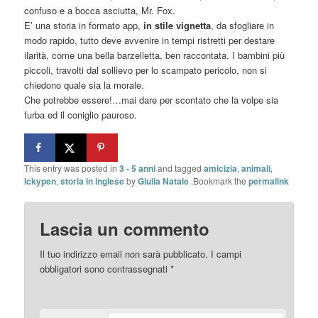
confuso e a bocca asciutta, Mr. Fox.
E’ una storia in formato app,
in stile vignetta
, da sfogliare in
modo rapido, tutto deve avvenire in tempi ristretti per destare
ilarità, come una bella barzelletta, ben raccontata. I bambini più
piccoli, travolti dal sollievo per lo scampato pericolo, non si
chiedono quale sia la morale.
Che potrebbe essere!…mai dare per scontato che la volpe sia
furba ed il coniglio pauroso.
This entry was posted in
3 - 5 anni
and tagged
amicizia
,
animali
,
Ickypen
,
storia in inglese
by
Giulia Natale
.Bookmark the
permalink
Lascia un commento
Il tuo indirizzo email non sarà pubblicato.
I campi
obbligatori sono contrassegnati
*