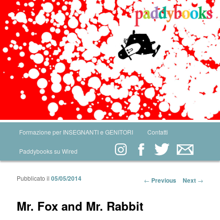
Main menu
Formazione per INSEGNANTI e GENITORI
Contatti
Skip to primary content
Skip to secondary content
Paddybooks su Wired
Pubblicato il
05/05/2014
Post navigation
←
Previous
Next
→
Mr. Fox and Mr. Rabbit