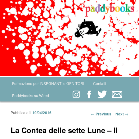
Main menu
Formazione per INSEGNANTI e GENITORI
Contatti
Skip to primary content
Skip to secondary content
Paddybooks su Wired
Pubblicato il
19/04/2016
Post navigation
←
Previous
Next
→
La Contea delle sette Lune – Il