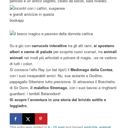
pericolo e un antico segreto, celato da secoli, sarà rivelato.
Su e giù con
carrucole interattive
tra gli alti rami,
si spostano
alberi e canne di palude
per scoprire nuovi scenari, tra
animali
animati
nei modi più articolati e polvere di magia…se ne vedono
di tutti i colori.
Si conosce l’elfo Ray (un bel tipo!) il
Medimago della Contea
,
con i suoi inseparabili amici: Nu, sua aiutante e Grullino,
pappagallo Siberiano tutto precisione. Si attraversa il Boschetto
di Sir Donn,
il malefico Stremago
, con i suoi bavosi e ringhianti
guardiani: i terribili Betanodoni!
Si scopre l’avventura in una storia dal brivido sottile e
leggiadro.
This entry was posted in
6 - 10 anni
and tagged
amicizia
,
animali