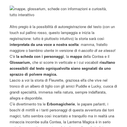
Altro pregio è la possibilità di autoregistrazione del testo (con un
touch sul pallino rosso, questo lampeggia e inizia la
registrazione: tutto è piuttosto intuitivo) la storia sarà così
interpretata da una voce a nostra scelta
: mamma, fratello
maggiore o bambino utente in versione di ri-
ascolto di se stesso
!
C’è
la scheda con i personaggi
, la
mappa
della Contea e il
Glossarium,
che si scorre in verticale e i cui vocaboli
risultano
accessibili dal testo ogniqualvolta siano segnalati da uno
sprazzo di polvere magica.
Lascio a voi la storia di Fleurette, graziosa elfa che vive nel
tronco di un albero di tiglio con gli amici Puddle e Lucky, cuoca di
grandi specialità, immersa nella natura, sempre indaffarata,
allegra e disponibile.
C’è divertimento tra le
Erbomagicherie
, le papare parlanti, i
boschi di mirtilli e i tanti personaggi di questa avventura dai toni
magici; tutto sembra così incantato e tranquillo ma in realtà una
minaccia incombe sulla Contea, la Lanterna Magica è in serio