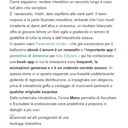
Come sappiamo, rendere interattivo un racconto lungo è cosa
tutt’altro che semplice.
E’ necessario, infatti, dare equilibrio alle varie parti: il testo
corposo e la parte illustrata interattiva, evitando che l’uno risulti
invadente ai danni dell’altra o viceversa; un risultato bilanciato
offre al giovane lettore un libro agile e gradevole in termini di
godibilità di tutta la storia e dell’interattività stessa.
In questo caso
Paramencio studio
– che già conosciamo per il
bellissimo
ebook
L’amore è un ravanello
e l
‘importante app
Il
pentolino di Antonino
per
Kite Edizioni
– qui ha confezionato
una
book
–
app
in cui le interazioni sono
frequenti, le
animazioni generose e c’è un notevole corredo sonoro
. In
questa storia ci si sposta seguendo una linearità soddisfacente
godendo di ragionata distribuzione, è impaginata con eleganza,
priva di interattività goffa a vantaggio di movimenti pertinenti e
qualche originale sorpresa
.
Dalla schermata introduttiva, l’icona
Menu
permette di Ascoltare
o Escludere la professionale voce predefinita e proposta in
dialoghi a più voci.