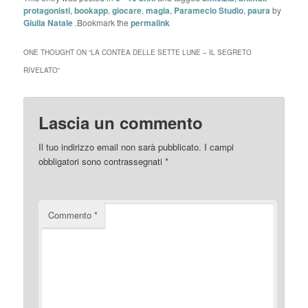
protagonisti
,
bookapp
,
giocare
,
magia
,
Paramecio Studio
,
paura
by
Giulia Natale
.Bookmark the
permalink
ONE THOUGHT ON “
LA CONTEA DELLE SETTE LUNE – IL SEGRETO
RIVELATO
”
Lascia un commento
Il tuo indirizzo email non sarà pubblicato.
I campi
obbligatori sono contrassegnati
*
Commento
*