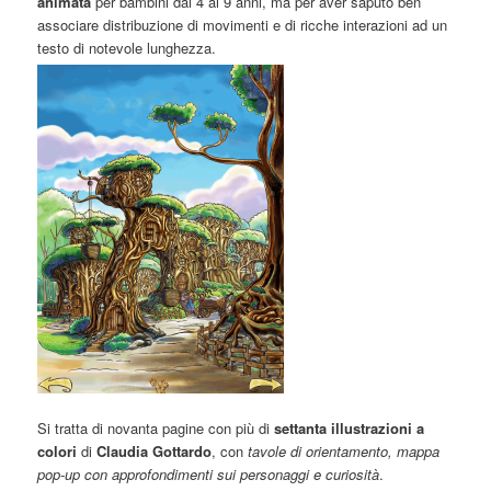
animata
per bambini dai 4 ai 9 anni, ma per aver saputo ben
associare distribuzione di movimenti e di ricche interazioni ad un
testo di notevole lunghezza.
Si tratta di novanta pagine con più di
settanta illustrazioni a
colori
di
Claudia Gottardo
, con
tavole di orientamento, mappa
pop-up con approfondimenti sui personaggi e curiosità
.