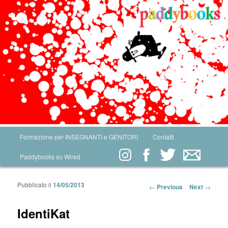
Main menu
Formazione per INSEGNANTI e GENITORI
Contatti
Skip to primary content
Skip to secondary content
Paddybooks su Wired
Pubblicato il
14/05/2013
Post navigation
←
Previous
Next
→
IdentiKat