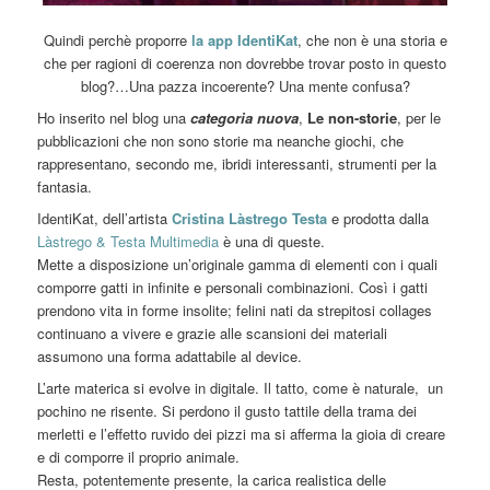
Quindi perchè proporre
la app IdentiKat
, che non è una storia e
che per ragioni di coerenza non dovrebbe trovar posto in questo
blog?…Una pazza incoerente? Una mente confusa?
Ho inserito nel blog una
categoria nuova
,
Le non-storie
, per le
pubblicazioni che non sono storie ma neanche giochi, che
rappresentano, secondo me, ibridi interessanti, strumenti per la
fantasia.
IdentiKat, dell’artista
Cristina Làstrego Testa
e prodotta dalla
Làstrego & Testa Multimedia
è una di queste.
Mette a disposizione un’originale gamma di elementi con i quali
comporre gatti in infinite e personali combinazioni. Così i gatti
prendono vita in forme insolite; felini nati da strepitosi collages
continuano a vivere e grazie alle scansioni dei materiali
assumono una forma adattabile al device.
L’arte materica si evolve in digitale. Il tatto, come è naturale,
un
pochino ne risente. Si perdono il gusto tattile della trama dei
merletti e l’effetto ruvido dei pizzi ma si afferma la gioia di creare
e di comporre il proprio animale.
Resta, potentemente presente, la carica realistica delle