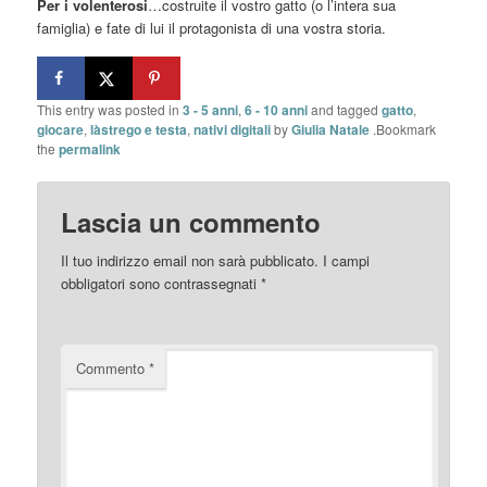
Per i volenterosi
…costruite il vostro gatto (o l’intera sua
famiglia) e fate di lui il protagonista di una vostra storia.
This entry was posted in
3 - 5 anni
,
6 - 10 anni
and tagged
gatto
,
giocare
,
làstrego e testa
,
nativi digitali
by
Giulia Natale
.Bookmark
the
permalink
Lascia un commento
Il tuo indirizzo email non sarà pubblicato.
I campi
obbligatori sono contrassegnati
*
Commento
*