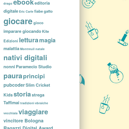
ebook
editoria
drago
digitale
fiabe
gatto
Eric Carle
giocare
gioco
imparare giocando
Kite
lettura
magia
Edizioni
malattia
Montreuil
natale
nativi digitali
nonni
Paramecio Studio
paura
prìncipi
pubcoder
Slim Cricket
storia
Kids
strega
Taffimai
tradizioni ebraiche
viaggiare
vecchiaia
vincitore Bologna
Ragazzi Digital Award