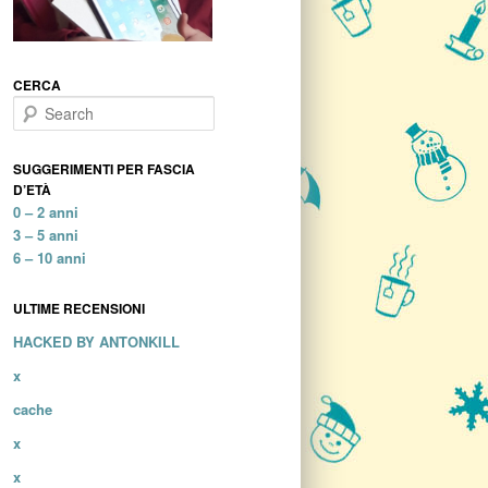
CERCA
Search
SUGGERIMENTI PER FASCIA
D’ETÀ
0 – 2 anni
3 – 5 anni
6 – 10 anni
ULTIME RECENSIONI
HACKED BY ANTONKILL
x
cache
x
x