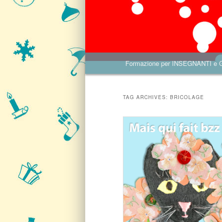
Main menu
Formazione per INSEGNANTI e
Skip to primary content
Skip to secondary content
TAG ARCHIVES:
BRICOLAGE