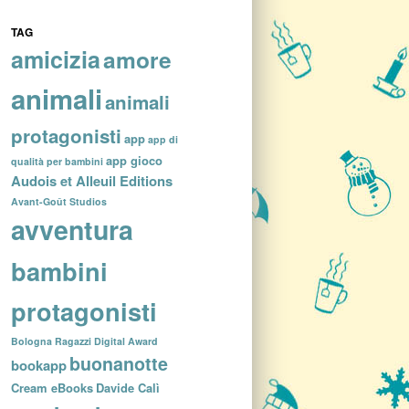
TAG
amicizia
amore
animali
animali
protagonisti
app
app di
app gioco
qualità per bambini
Audois et Alleuil Editions
Avant-Goût Studios
avventura
bambini
protagonisti
Bologna Ragazzi Digital Award
buonanotte
bookapp
Cream eBooks
Davide Calì