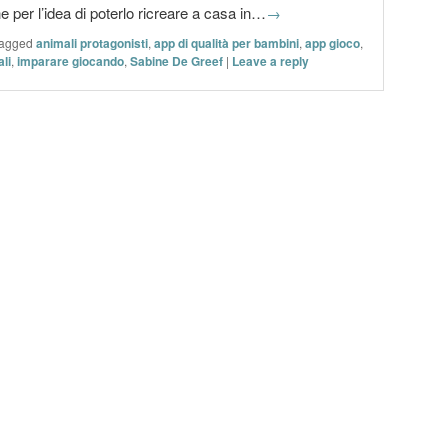
 per l’idea di poterlo ricreare a casa in…
→
agged
animali protagonisti
,
app di qualità per bambini
,
app gioco
,
ali
,
imparare giocando
,
Sabine De Greef
|
Leave a reply