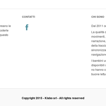
CONTATTI
CHI SONO
reano le
Dal 2011 ce
poterle
La qualità d
 questo
movimenti, l
narrazione, 
della tracci
sincronizzaz
navigazione
I bambini u
disponibili
no hanno c
buone lettur
Copyright 2015 - Kisbo srl - All rights reserved