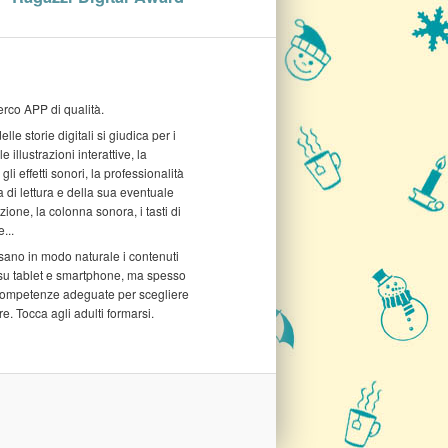
rco APP di qualità.
elle storie digitali si giudica per i
e illustrazioni interattive, la
gli effetti sonori, la professionalità
a di lettura e della sua eventuale
ione, la colonna sonora, i tasti di
...
sano in modo naturale i contenuti
 su tablet e smartphone, ma spesso
ompetenze adeguate per scegliere
e. Tocca agli adulti formarsi.