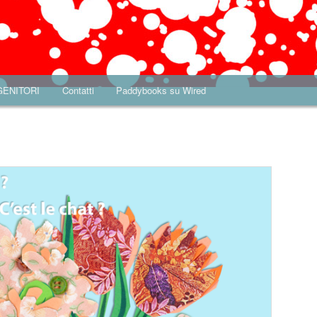
 GENITORI
Contatti
Paddybooks su Wired