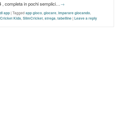
l 4 , completa in pochi semplici…
→
di app
|
Tagged
app gioco
,
giocare
,
imparare giocando
,
 Cricket Kids
,
SlimCricket
,
strega
,
tabelline
|
Leave a reply