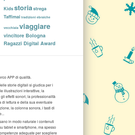
storia
Kids
strega
Taffimai
tradizioni ebraiche
viaggiare
vecchiaia
vincitore Bologna
Ragazzi Digital Award
rco APP di qualità.
elle storie digitali si giudica per i
e illustrazioni interattive, la
gli effetti sonori, la professionalità
a di lettura e della sua eventuale
ione, la colonna sonora, i tasti di
...
sano in modo naturale i contenuti
 su tablet e smartphone, ma spesso
ompetenze adeguate per scegliere