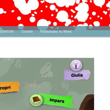
 GENITORI
Contatti
Paddybooks su Wired