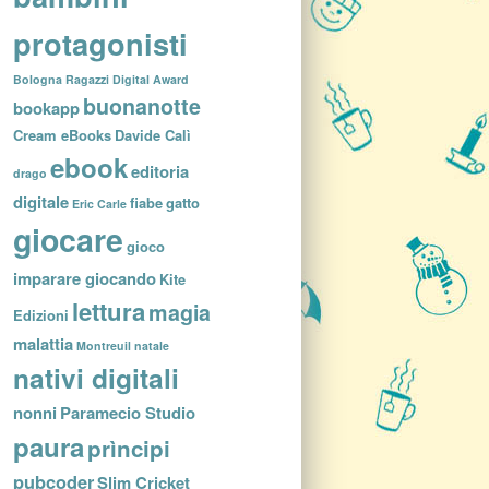
protagonisti
Bologna Ragazzi Digital Award
buonanotte
bookapp
Cream eBooks
Davide Calì
ebook
editoria
drago
digitale
fiabe
gatto
Eric Carle
giocare
gioco
imparare giocando
Kite
lettura
magia
Edizioni
malattia
Montreuil
natale
nativi digitali
nonni
Paramecio Studio
paura
prìncipi
pubcoder
Slim Cricket