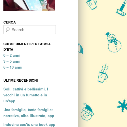
CERCA
Search
SUGGERIMENTI PER FASCIA
D’ETÀ
0 – 2 anni
3 – 5 anni
6 – 10 anni
ULTIME RECENSIONI
Soli, cattivi e bellissimi. I
vecchi in un fumetto e in
un'app
Una famiglia, tante famiglie:
narrativa, albo illustrato, app
Indovina cos'è: una book app