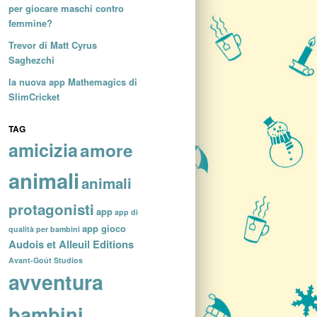
per giocare maschi contro
femmine?
Trevor di Matt Cyrus
Saghezchi
la nuova app Mathemagics di
SlimCricket
TAG
amicizia
amore
animali
animali
protagonisti
app
app di
app gioco
qualità per bambini
Audois et Alleuil Editions
Avant-Goût Studios
avventura
bambini