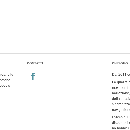
CONTATTI
CHI SONO
reano le
Dal 2011 ce
poterle
La qualità d
 questo
movimenti, l
narrazione, 
della tracci
sincronizzaz
navigazione
I bambini u
disponibili
no hanno c