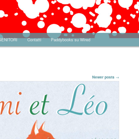
 GENITORI
Contatti
Paddybooks su Wired
Newer posts
→