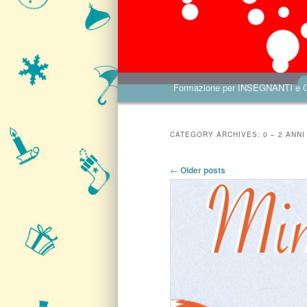
Main menu
Formazione per INSEGNANTI e
Skip to primary content
Skip to secondary content
CATEGORY ARCHIVES:
0 – 2 ANNI
Post navigation
←
Older posts