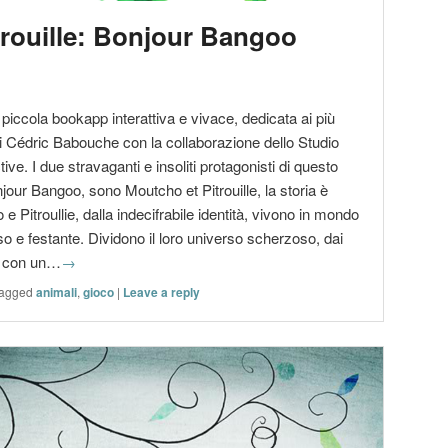
trouille: Bonjour Bangoo
piccola bookapp interattiva e vivace, dedicata ai più
 di Cédric Babouche con la collaborazione dello Studio
ve. I due stravaganti e insoliti protagonisti di questo
njour Bangoo, sono Moutcho et Pitrouille, la storia è
e Pitroullie, dalla indecifrabile identità, vivono in mondo
o e festante. Dividono il loro universo scherzoso, dai
i, con un…
→
agged
animali
,
gioco
|
Leave a reply