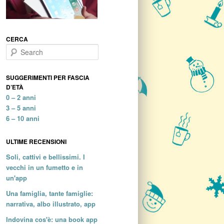
CERCA
Search
SUGGERIMENTI PER FASCIA
D’ETÀ
0 – 2 anni
3 – 5 anni
6 – 10 anni
ULTIME RECENSIONI
Soli, cattivi e bellissimi. I
vecchi in un fumetto e in
un'app
Una famiglia, tante famiglie:
narrativa, albo illustrato, app
Indovina cos'è: una book app