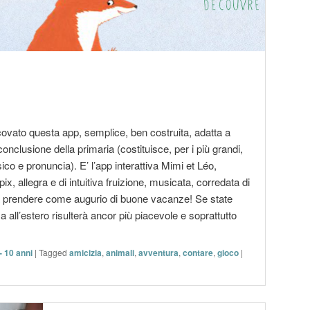
vato questa app, semplice, ben costruita, adatta a
conclusione della primaria (costituisce, per i più grandi,
ico e pronuncia). E’ l’app interattiva Mimi et Léo,
x, allegra e di intuitiva fruizione, musicata, corredata di
a prendere come augurio di buone vacanze! Se state
l’estero risulterà ancor più piacevole e soprattutto
- 10 anni
|
Tagged
amicizia
,
animali
,
avventura
,
contare
,
gioco
|