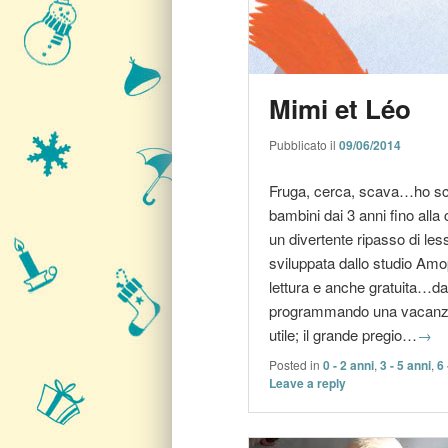
Mimi et Léo
Pubblicato il
09/06/2014
Fruga, cerca, scava…ho sco
bambini dai 3 anni fino alla 
un divertente ripasso di less
sviluppata dallo studio Amopi
lettura e anche gratuita…d
programmando una vacanza al
utile; il grande pregio…
→
Posted in
0 - 2 anni
,
3 - 5 anni
,
6 
Leave a reply