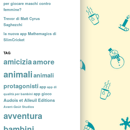
per giocare maschi contro
femmine?
Trevor di Matt Cyrus
Saghezchi
la nuova app Mathemagics di
SlimCricket
TAG
amicizia
amore
animali
animali
protagonisti
app
app di
app gioco
qualità per bambini
Audois et Alleuil Editions
Avant-Goût Studios
avventura
bambini