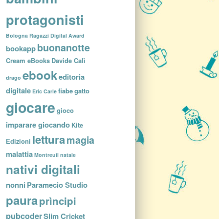
protagonisti
Bologna Ragazzi Digital Award
buonanotte
bookapp
Cream eBooks
Davide Calì
ebook
editoria
drago
digitale
fiabe
gatto
Eric Carle
giocare
gioco
imparare giocando
Kite
lettura
magia
Edizioni
malattia
Montreuil
natale
nativi digitali
nonni
Paramecio Studio
paura
prìncipi
pubcoder
Slim Cricket